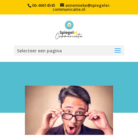
06-46614545
annemieke@spiegelei-
communicatie.nl
Selecteer een pagina