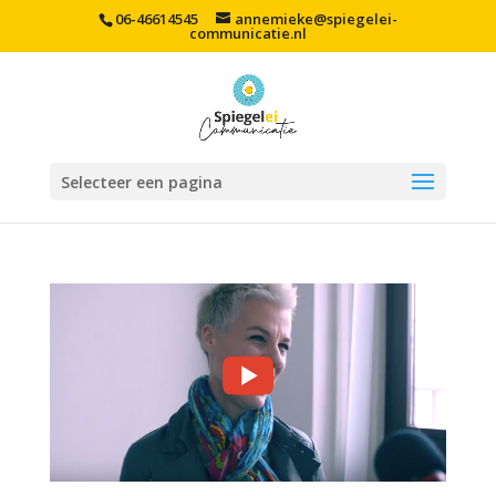
06-46614545
annemieke@spiegelei-
communicatie.nl
Selecteer een pagina