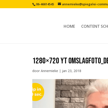
06-46614545
annemieke@spiegelei-commun
HOME
CONTENT SCH
1280×720 YT omslagfoto_d
door
Annemieke
|
jan 23, 2018