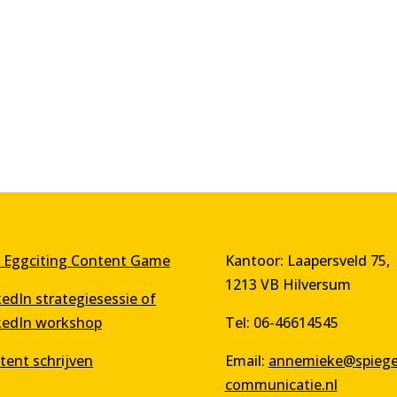
 Eggciting Content Game
Kantoor: Laapersveld 75,
1213 VB Hilversum
kedIn strategiesessie of
kedIn workshop
Tel: 06-46614545
tent schrijven
Email:
annemieke@spiegel
communicatie.nl