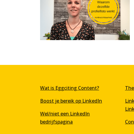
Wat is Eggciting Content?
The
Boost je bereik op LinkedIn
Lin
Lin
Wel/niet een LinkedIn
bedrijfspagina
Con