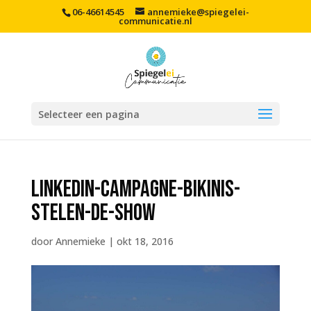
06-46614545
annemieke@spiegelei-
communicatie.nl
Selecteer een pagina
linkedin-campagne-bikinis-
stelen-de-show
door
Annemieke
|
okt 18, 2016