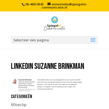
06-46614545
annemieke@spiegelei-
communicatie.nl
Selecteer een pagina
LinkedIn Suzanne Brinkman
Categorieën
60sectip