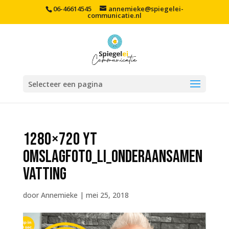
06-46614545
annemieke@spiegelei-
communicatie.nl
Selecteer een pagina
1280×720 YT
omslagfoto_LI_onderaansamen
vatting
door
Annemieke
|
mei 25, 2018