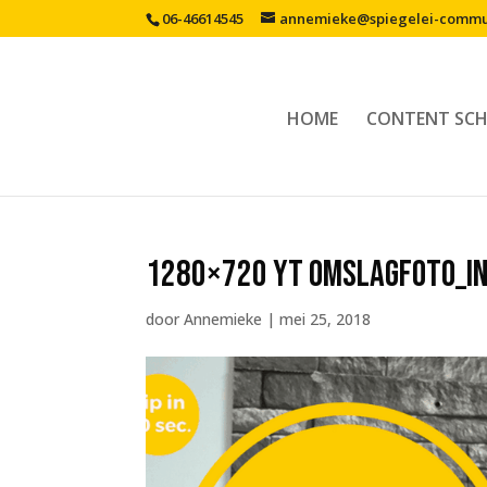
06-46614545
annemieke@spiegelei-commun
HOME
CONTENT SCH
1280×720 YT omslagfoto_In
door
Annemieke
|
mei 25, 2018