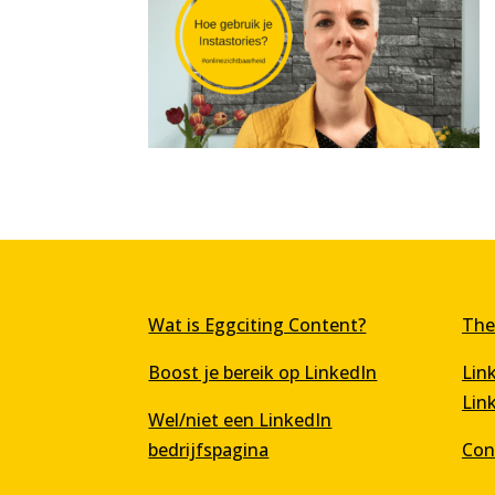
Wat is Eggciting Content?
The
Boost je bereik op LinkedIn
Lin
Lin
Wel/niet een LinkedIn
bedrijfspagina
Con