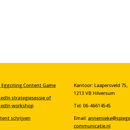
 Eggciting Content Game
Kantoor: Laapersveld 75,
1213 VB Hilversum
kedIn strategiesessie of
kedIn workshop
Tel: 06-46614545
tent schrijven
Email:
annemieke@spiegel
communicatie.nl