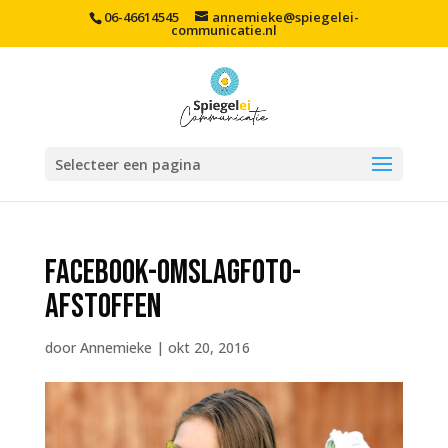
06-46614545
annemieke@spiegelei-
communicatie.nl
Selecteer een pagina
facebook-omslagfoto-
afstoffen
door
Annemieke
|
okt 20, 2016