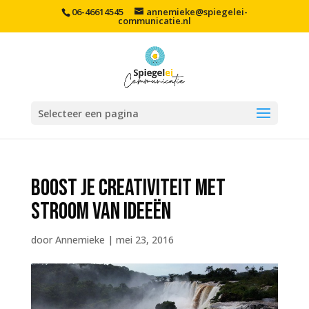
06-46614545
annemieke@spiegelei-
communicatie.nl
Selecteer een pagina
boost je creativiteit met
stroom van ideeën
door
Annemieke
|
mei 23, 2016