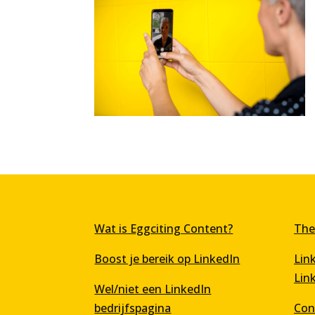
Wat is Eggciting Content?
The
Boost je bereik op LinkedIn
Lin
Lin
Wel/niet een LinkedIn
bedrijfspagina
Con