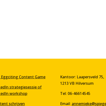
 Eggciting Content Game
Kantoor: Laapersveld 75,
1213 VB Hilversum
kedIn strategiesessie of
kedIn workshop
Tel: 06-46614545
tent schrijven
Email:
annemieke@spiegel