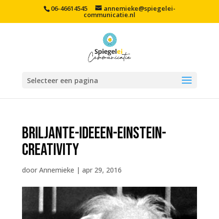
06-46614545
annemieke@spiegelei-
communicatie.nl
Selecteer een pagina
Briljante-ideeen-Einstein-
creativity
door
Annemieke
|
apr 29, 2016