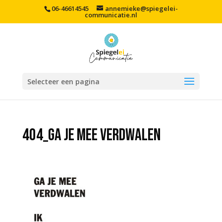
06-46614545
annemieke@spiegelei-
communicatie.nl
Selecteer een pagina
404_ga je mee verdwalen